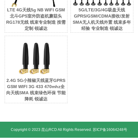
LTE 4G天线5g NB WIFI GSM
5G/LTE/3G/4G吸盘天线
北斗GPS室外防盗机蘑菇头
GPRS/GSM/CDMA接收/发射
RG178无线 线束专业制造 按需
SMA无人机天线外置 线束多年
定制 锐诚达
经验 专业制造 锐诚达
2.4G 5G小辣椒天线蓝牙GPRS
GSM WIFI 3G 433 470mhz全
向天线SMA 线束绿色环保 节能
降耗 锐诚达
Copyright © 2023 昆山RCD All Rights Reserved.
苏ICP备16064248号