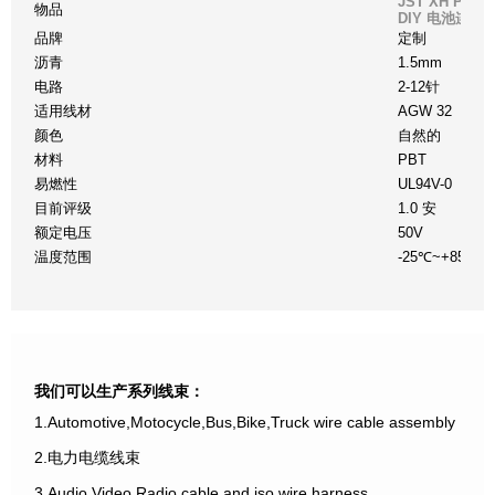
JST XH P
物品
DIY 电池连接
品牌
定制
沥青
1.5mm
电路
2-12针
适用线材
AGW 32
颜色
自然的
材料
PBT
易燃性
UL94V-0
目前评级
1.0 安
额定电压
50V
温度范围
-25℃~+85℃
我们可以生产系列线束：
1.Automotive,Motocycle,Bus,Bike,Truck wire cable assembly
2.电力电缆线束
3.Audio,Video,Radio cable and iso wire harness