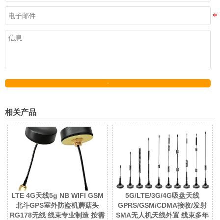
发送
相关产品
LTE 4G天线5g NB WIFI GSM
5G/LTE/3G/4G吸盘天线
北斗GPS室外防盗机蘑菇头
GPRS/GSM/CDMA接收/发射
RG178无线 线束专业制造 按需
SMA无人机天线外置 线束多年