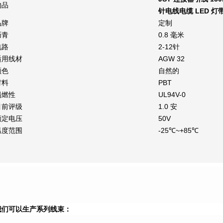
物品
针电线电缆 LED 灯
品牌
定制
沥青
0.8 毫米
电路
2-12针
适用线材
AGW 32
颜色
自然的
材料
PBT
易燃性
UL94V-0
目前评级
1.0 安
额定电压
50V
温度范围
-25℃~+85℃
我们可以生产系列线束：