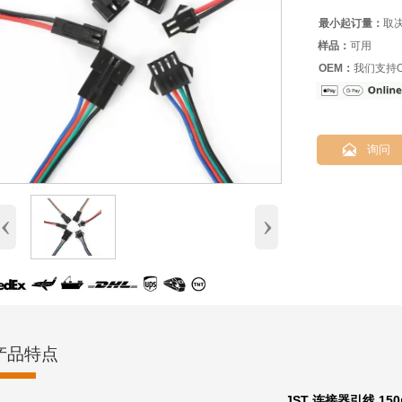
最小起订量：
取
样品：
可用
OEM：
我们支持O

询问
‹
›
产品特点
JST 连接器引线 150mm 2