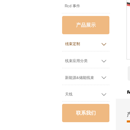
Rcd 事件
产品展示

线束定制

线束应用分类

新能源&储能线束

天线
联系我们