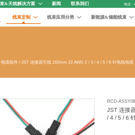
束&天线解决方案
新闻
联系我们

线束定制
线束应用分类
新能源&储能线束



器 电缆组件
/
JST 连接器引线 150mm 22 AWG 2 / 3 / 4 / 5 / 6 针电线电
RCD-ASSY08
JST 连接器引
/ 4 / 5 