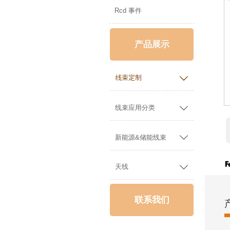
Rcd 事件
产品展示

线束定制

线束应用分类

新能源&储能线束

天线
联系我们