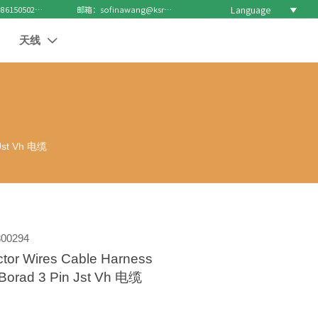
Language

电话 : +8615050271688
邮箱：sofinawang@ksrcd.com
天线

 Jst Vh 电缆
00294
ctor Wires Cable Harness
Borad 3 Pin Jst Vh 电缆