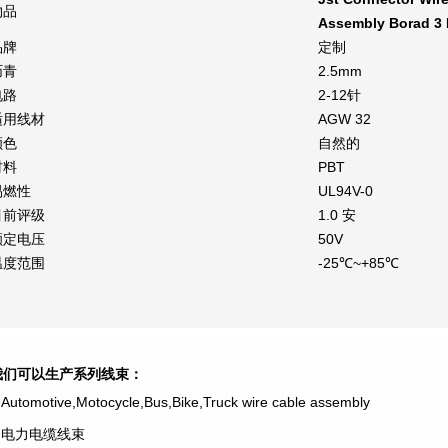
物品
Assembly Borad 3
品牌
定制
沥青
2.5mm
电路
2-12针
适用线材
AGW 32
颜色
自然的
材料
PBT
易燃性
UL94V-0
目前评级
1.0 安
额定电压
50V
温度范围
-25℃~+85℃
我们可以生产系列线束：
.Automotive,Motocycle,Bus,Bike,Truck wire cable assembly
2.电力电缆线束