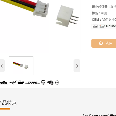
最小起订量：
取
样品：
可用
OEM：
我们支持O

询问
‹
›
产品特点
Jst Connector Wir