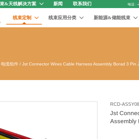
束&天线解决方案
新闻
联系我们

线束定制
线束应用分类
新能源&储能线束



器 电缆组件
/
Jst Connector Wires Cable Harness Assembly Borad 3 Pin
RCD-ASSY08
Jst Conne
Assembly 