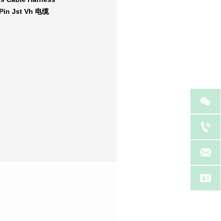
 Pin Jst Vh 电缆



