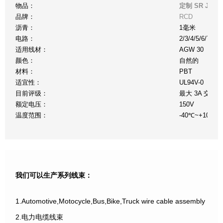
物品：
定制 SR JST
品牌：
RCD
沥青：
1毫米
电路：
2/3/4/5/6/7/8/
适用线材：
AGW 30
颜色：
自然的
材料：
PBT
适宜性：
UL94V-0
目前评级：
最大 3A 交流、直
额定电压：
150V
温度范围：
-40℃~+105℃
我们可以生产系列线束：
1.Automotive,Motocycle,Bus,Bike,Truck wire cable assembly
2.电力电缆线束