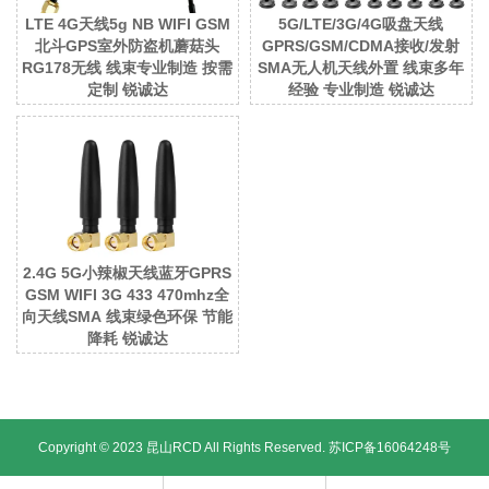
LTE 4G天线5g NB WIFI GSM
5G/LTE/3G/4G吸盘天线
北斗GPS室外防盗机蘑菇头
GPRS/GSM/CDMA接收/发射
RG178无线 线束专业制造 按需
SMA无人机天线外置 线束多年
定制 锐诚达
经验 专业制造 锐诚达
2.4G 5G小辣椒天线蓝牙GPRS
GSM WIFI 3G 433 470mhz全
向天线SMA 线束绿色环保 节能
降耗 锐诚达
Copyright © 2023 昆山RCD All Rights Reserved.
苏ICP备16064248号