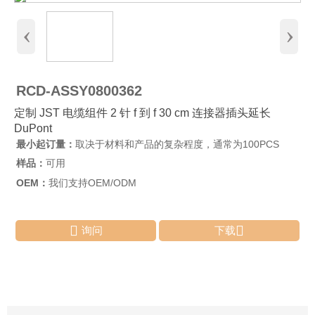
‹
›
RCD-ASSY0800362
定制 JST 电缆组件 2 针 f 到 f 30 cm 连接器插头延长
DuPont
最小起订量：
取决于材料和产品的复杂程度，通常为100PCS
样品：
可用
OEM：
我们支持OEM/ODM


询问
下载