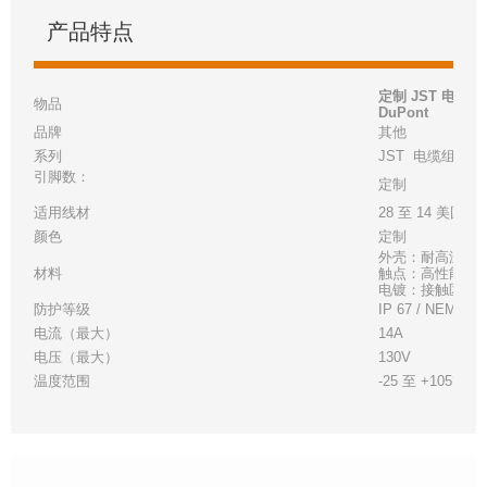
产品特点
定制 JST 电缆组件
物品
DuPont
品牌
其他
系列
JST
电缆组件
引脚数：
定制
适用线材
28 至 14 美国线
颜色
定制
外壳：耐高温白
材料
触点：高性能铜
电镀：接触区 - 金
防护等级
IP 67 / NEMA 6
电流（最大）
14A
电压（最大）
130V
温度范围
-25 至 +105°C