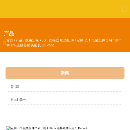

产品
首页
/
产品
/
线束定制
/
JST 连接器 电缆组件
/
定制 JST 电缆组件 2 针 f 到 f

30 cm 连接器插头延长 DuPont
新闻
新闻
Rcd 事件