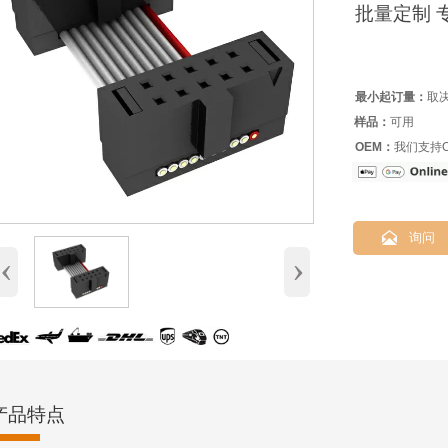
批量定制 
最小起订量：
取
样品：
可用
OEM：
我们支持O

询问
‹
›
产品特点