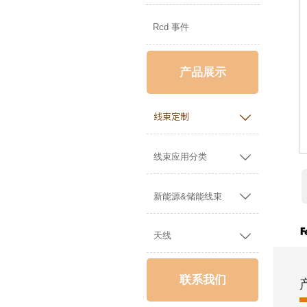
Rcd 事件
产品展示

线束定制

线束应用分类

新能源&储能线束

天线
联系我们