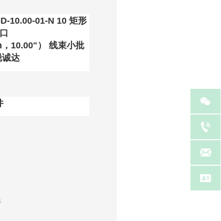
-10.00-01-N 10 矩形
插口
mm，10.00"） 线束小批
锐诚达

件



等