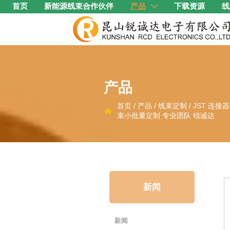
首页
新能源线束合作伙伴
产品
下载资源
线

产品
首页
/
产品
/
线束定制
/
JST 连接

束小批量定制 专业团队 锐诚达
新闻
新闻