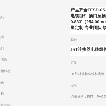
产品齐全FFSD-05-D
电缆组件 插口至
物品
0.833'（254.00
量定制 专业团队 
品牌
其他
JST连接器电缆组
系列
引脚数：
定制
适用线材
UL线材或特殊线材定制
颜色
定制
材料
绝缘材料：PBT、PVC
防护等级