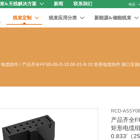
束&天线解决方案
新闻
联系我们

线束定制
线束应用分类
新能源&储能线束



器 电缆组件
/
产品齐全FFSD-05-D-10.00-01-N 10 矩形电缆组件 插口至插口 
RCD-ASSY08
产品齐全FFSD
矩形电缆组
0.833'（