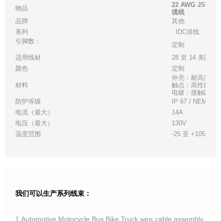
22 AWG JS
物品
缆线
品牌
其他
系列
IDC排线
引脚数：
定制
适用线材
28 至 14 美国线
颜色
定制
外壳：耐高温白
材料
触点：高性能铜
电镀：接触区 - 金
防护等级
IP 67 / NEMA 6
电流（最大）
14A
电压（最大）
130V
温度范围
-25 至 +105°C
我们可以生产系列线束：
1.Automotive,Motocycle,Bus,Bike,Truck wire cable assembly