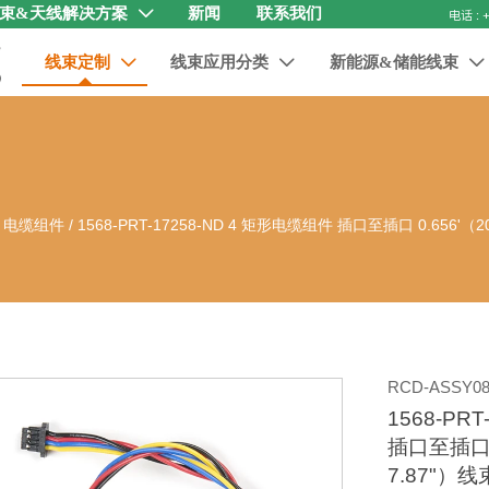
束&天线解决方案
新闻
联系我们

线束定制
线束应用分类
新能源&储能线束



器 电缆组件
/
1568-PRT-17258-ND 4 矩形电缆组件 插口至插口 0.656'
RCD-ASSY08
1568-PR
插口至插口 0
7.87"）