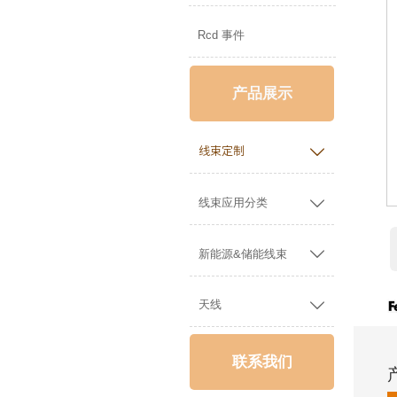
Rcd 事件
产品展示

线束定制

线束应用分类

新能源&储能线束

天线
联系我们