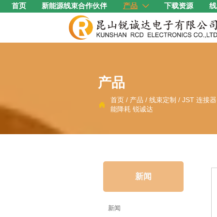
首页
新能源线束合作伙伴
产品
下载资源
线

产品
首页
/
产品
/
线束定制
/
JST 连接

能降耗 锐诚达
新闻
新闻