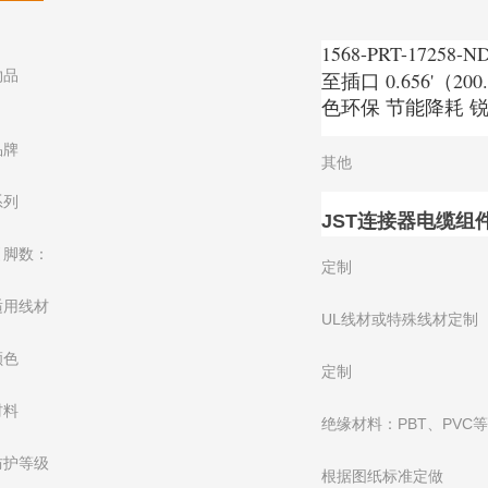
1568-PRT-1725
物品
至插口 0.656'（20
色环保 节能降耗 
品牌
其他
系列
JST连接器电缆组
引脚数：
定制
适用线材
UL线材或特殊线材定制
颜色
定制
材料
绝缘材料：PBT、PVC
防护等级
根据图纸标准定做