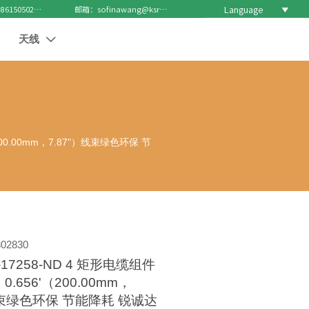
Language

电话 : +8615050271688
邮箱：sofinawang@ksrcd.com
天线

（200.00mm，7.87"）线束绿色环保 节
02830
T-17258-ND 4 矩形电缆组件
.656'（200.00mm，
线束绿色环保 节能降耗 锐诚达