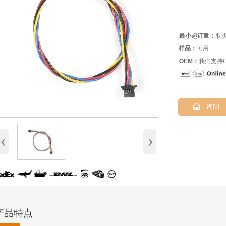
最小起订量：
取
样品：
可用
OEM：
我们支持O

询问
‹
›
产品特点