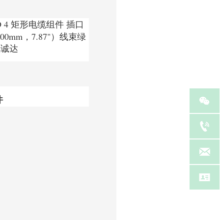
8-ND 4 矩形电缆组件 插口
0.00mm，7.87"）线束绿
锐诚达

件



等