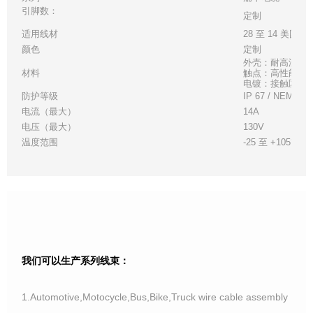
引脚数：
定制
适用线材
28 至 14 美国线
颜色
定制
外壳：耐高温白
材料
触点：高性能铜
电镀：接触区 - 金
防护等级
IP 67 / NEMA 6
电流（最大）
14A
电压（最大）
130V
温度范围
-25 至 +105°C
我们可以生产系列线束：
1.Automotive,Motocycle,Bus,Bike,Truck wire cable assembly