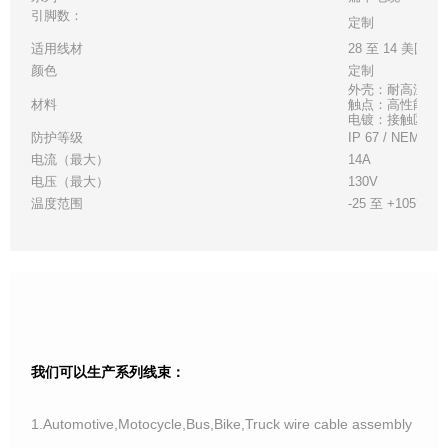
引脚数：
定制
适用线材
28 至 14 美国线
颜色
定制
外壳：耐高温白
材料
触点：高性能铜
电镀：接触区 - 金
防护等级
IP 67 / NEMA 6
电流（最大）
14A
电压（最大）
130V
温度范围
-25 至 +105°C
我们可以生产系列线束：
1.Automotive,Motocycle,Bus,Bike,Truck wire cable assembly