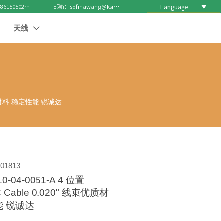
Language

电话 : +8615050271688
邮箱：sofinawang@ksrcd.com
天线

束优质材料 稳定性能 锐诚达
01813
-04-0051-A 4 位置
 Cable 0.020" 线束优质材
能 锐诚达