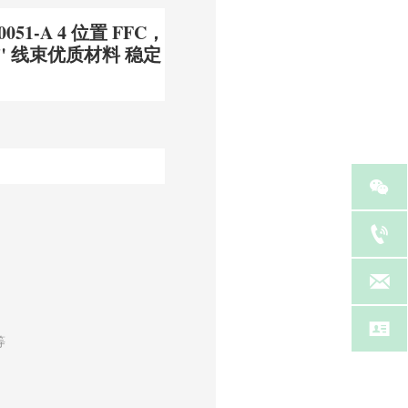
051-A 4 位置 FFC，
.020" 线束优质材料 稳定




等