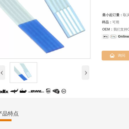
最小起订量：
取
样品：
可用
OEM：
我们支持O

询问
‹
›
产品特点