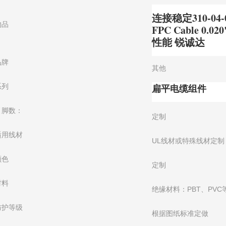
连接稳定310-04-0
物品
FPC Cable 0
性能 锐诚达
品牌
其他
扁平电缆组件
系列
引脚数：
定制
适用线材
UL线材或特殊线材定制
颜色
定制
材料
绝缘材料：PBT、PVC
防护等级
根据图纸标准定做