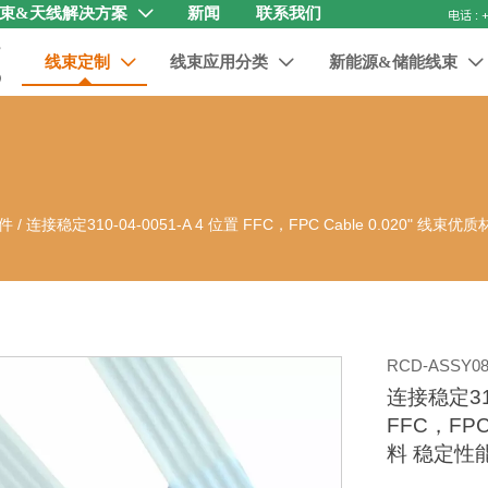
束&天线解决方案
新闻
联系我们

线束定制
线束应用分类
新能源&储能线束



件
/
连接稳定310-04-0051-A 4 位置 FFC，FPC Cable 0.020" 线
RCD-ASSY08
连接稳定310
FFC，FPC
料 稳定性