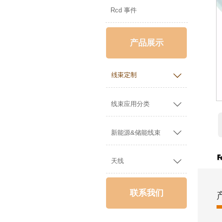
Rcd 事件
产品展示

线束定制

线束应用分类

新能源&储能线束

天线
联系我们