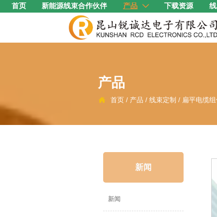
首页
新能源线束合作伙伴
产品
下载资源
线

产品
首页
/
产品
/
线束定制
/
扁平电缆组

新闻
新闻