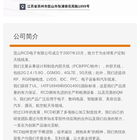
公司简介
昆山RCD电子有限公司成立于2007年10月，致力于为全球客户定制
天线线束。
我们主要从事设计和制造内部天线（PCB/FPC/铁件），外部天线，
包括2G 2.4 / 5.8G，GSM3G，4GLTE，5G天线；此外，我们还提供
RF、RG同轴电缆、LVDS、IDC、FFC、电子设备和汽车线束。
我们获得了UL、I ATF16949和ISO14001国际标准，这是我们产品质
量的有力保证。 RCD拥有先进的生产和检测设备，以及完善的QM
S。我们的产品广泛应用于电子、数码电器、智能家居、美容仪器、
汽车、通讯、航空航天等领域。
经过13年的发展，RCD积累了多项核心加工制造技术。我们自己的
研发团队通过与世界知名零部件供应商的合作以及我们自身的努力，
一直在为创新产品做出贡献。
RCD始终坚持“不断进取，追求诚信，拥抱未来”的精神，我们热忱欢
迎客户与我们开展业务。互利共赢，让大家走得更远。