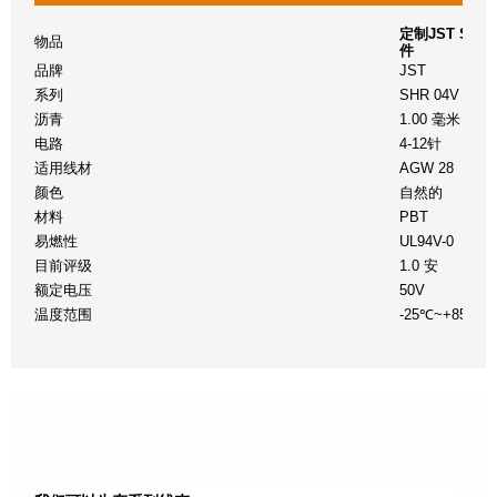
定制JST SHR 
物品
件
品牌
JST
系列
SHR 04V
沥青
1.00 毫米
电路
4-12针
适用线材
AGW 28
颜色
自然的
材料
PBT
易燃性
UL94V-0
目前评级
1.0 安
额定电压
50V
温度范围
-25℃~+85℃