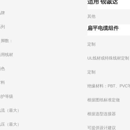
适用 锐诚达
品牌
其他
扁平电缆组件
系列
引脚数：
定制
适用线材
UL线材或特殊线材定制
颜色
定制
材料
绝缘材料：PBT、PVC
防护等级
根据图纸标准定做
电流（最大）
根据选型连接器
电压（最大）
可提供设计建议