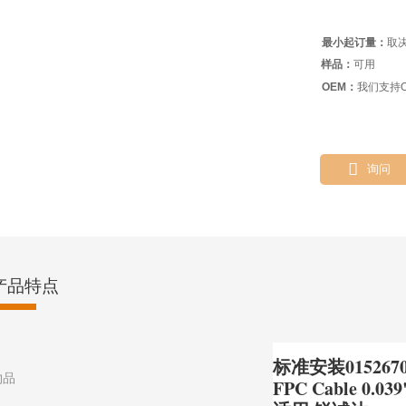
最小起订量：
取
样品：
可用
OEM：
我们支持O

询问
产品特点
标准安装0152670
物品
FPC Cable 0