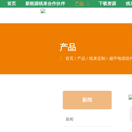
首页
新能源线束合作伙伴
产品
下载资源
线

产品

首页
/
产品
/
线束定制
/
扁平电缆组
新闻
新闻