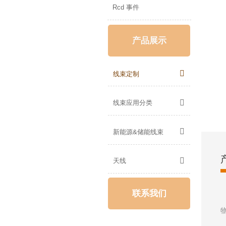
Rcd 事件
产品展示

线束定制

线束应用分类

新能源&储能线束

天线
联系我们