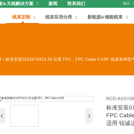
束&天线解决方案
新闻
联系我们

线束定制
线束应用分类
新能源&储能线束



件
/
标准安装0152670423 26 位置 FFC，FPC Cable 0.039" 线束多
RCD-ASSY08
标准安装015
‹
›
FPC Cab
适用 锐诚