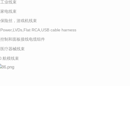
4.工业线束
5.家电线束
6.保险丝，游戏机线束
.Power,LVDs,Flat RCA,USB cable harness
8.控制和面板接线电缆组件
9.医疗器械线束
10.航模线束