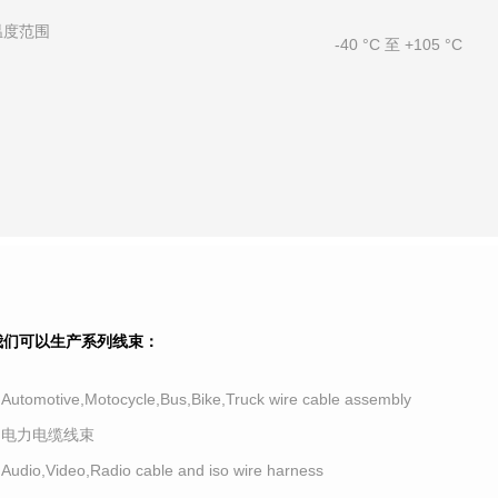
温度范围
-40 °C 至 +105 °C
我们可以生产系列线束：
.Automotive,Motocycle,Bus,Bike,Truck wire cable assembly
2.电力电缆线束
.Audio,Video,Radio cable and iso wire harness