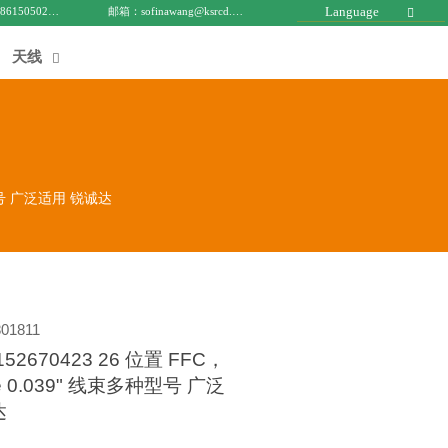
Language
电话 : +8615050271688
邮箱：sofinawang@ksrcd.com

天线

种型号 广泛适用 锐诚达
01811
2670423 26 位置 FFC，
le 0.039" 线束多种型号 广泛
达