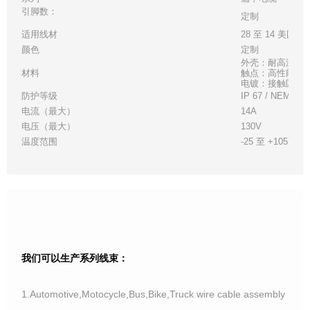
引脚数：
定制
适用线材
28 至 14 美国线
颜色
定制
外壳：耐高温白
材料
触点：高性能铜
电镀：接触区 - 金
防护等级
IP 67 / NEMA 6
电流（最大）
14A
电压（最大）
130V
温度范围
-25 至 +105°C
我们可以生产系列线束：
1.Automotive,Motocycle,Bus,Bike,Truck wire cable assembly