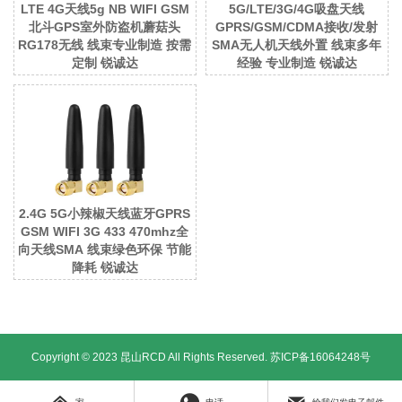
LTE 4G天线5g NB WIFI GSM
5G/LTE/3G/4G吸盘天线
北斗GPS室外防盗机蘑菇头
GPRS/GSM/CDMA接收/发射
RG178无线 线束专业制造 按需
SMA无人机天线外置 线束多年
定制 锐诚达
经验 专业制造 锐诚达
2.4G 5G小辣椒天线蓝牙GPRS
GSM WIFI 3G 433 470mhz全
向天线SMA 线束绿色环保 节能
降耗 锐诚达
Copyright © 2023 昆山RCD All Rights Reserved.
苏ICP备16064248号