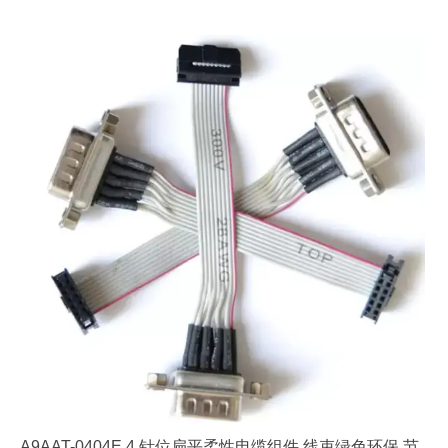
A9AAT-0404E 4 针位扁平柔性电缆组件 线束绿色环保 节