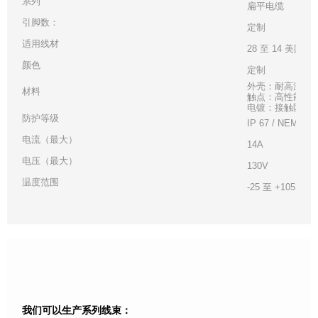
系列
扁平电缆
引脚数：
定制
适用线材
28 至 14 美国线
颜色
定制
外壳：耐高温白
材料
触点：高性能铜
电镀：接触区 - 金
防护等级
IP 67 / NEMA 6
电流（最大）
14A
电压（最大）
130V
温度范围
-25 至 +105°C
我们可以生产系列线束：