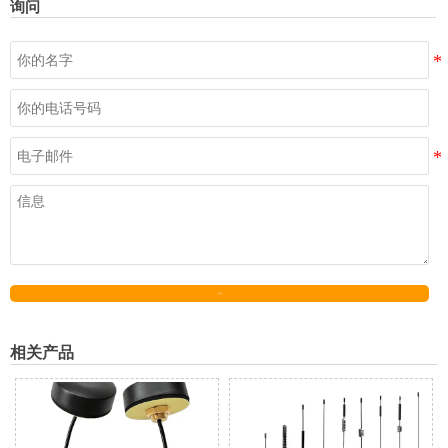
询问
发送
相关产品