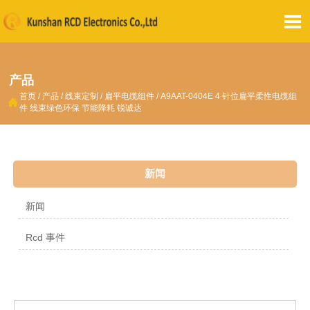

产品
首页
/
产品
/
线束定制
/
扁平电缆组件
/
A9AAT-0404E 4 针位扁平柔性电缆组

件 线束绿色环保 节能降耗 锐诚达
新闻
新闻
Rcd 事件