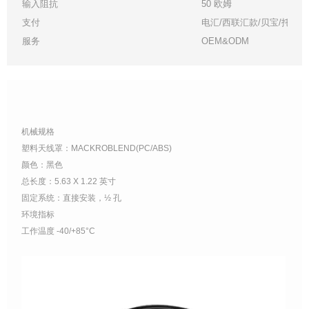
输入阻抗
50 欧姆
支付
电汇/西联汇款/贝宝/托管
服务
OEM&ODM
机械规格
塑料天线罩：MACKROBLEND(PC/ABS)
颜色：黑色
总长度：5.63 X 1.22 英寸
固定系统：直接安装，½ 孔
环境指标
工作温度 -40/+85°C