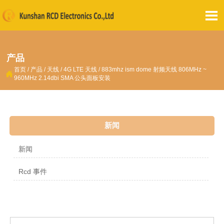

产品
首页
/
产品
/
天线
/
4G LTE 天线
/
883mhz ism dome 射频天线 806MHz ~

960MHz 2.14dbi SMA 公头面板安装
新闻
新闻
Rcd 事件