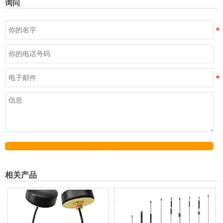
询问
发送
相关产品