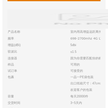
产品名称
室内用高增益远距离传输4G
698-2700mhz 4G LTE
频率
增益(dBi)
5dbi
驻波比
≤1.5
连接器
因为你需要匹配你的机器
样品
可用的
试订单
可接受的
包裹
一品一PE袋包装
出口纸箱尺寸：47cmx33cmx3
欢迎客户的包装
容量
每天20000件
交货时间
3~5天内