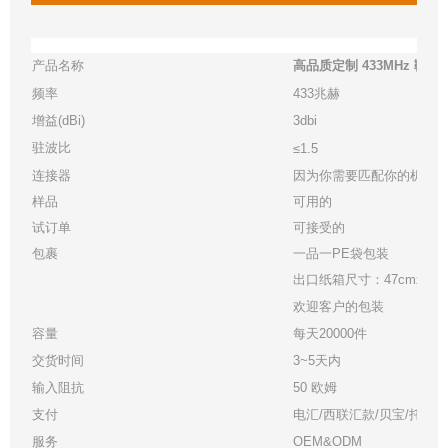
产品名称
高品质定制 433MHz 鞭
频率
433兆赫
增益(dBi)
3dbi
驻波比
≤1.5
连接器
因为你需要匹配你的机器
样品
可用的
试订单
可接受的
包裹
一品一PE袋包装
出口纸箱尺寸：47cmx33cmx
欢迎客户的包装
容量
每天20000件
交货时间
3~5天内
输入阻抗
50 欧姆
支付
电汇/西联汇款/贝宝/托管
服务
OEM&ODM