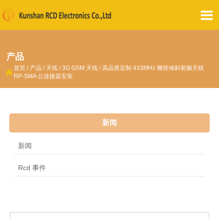

产品
首页
/
产品
/
天线
/
3G GSM 天线
/
高品质定制 433MHz 鞭状倾斜射频天线

RP-SMA 公连接器安装
新闻
新闻
Rcd 事件