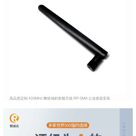
高品质定制 433MHz 鞭状倾斜射频天线 RP-SMA 公连接器安装