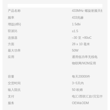
产品名称
433MHz 螺旋射频天线 1.
频率
433兆赫
增益(dBi)
1.5dbi
驻波比
≤1.5
连接器
–30 至 +80oC
方面
28 x 10 毫米
最大功率
50W
应用
通用低功率无线电
物联网/M2M应用
容量
每天20000件
交货时间
3~5天内
输入阻抗
50 欧姆
支付
电汇/西联汇款/贝宝/托管
服务
OEM&ODM