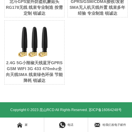
北斗GPS室外防盗机蘑菇头
GPRS/GSM/CDMA接收/发射
RG178无线 线束专业制造 按需
SMA无人机天线外置 线束多年
定制 锐诚达
经验 专业制造 锐诚达
2.4G 5G小辣椒天线蓝牙GPRS
GSM WIFI 3G 433 470mhz全
向天线SMA 线束绿色环保 节能
降耗 锐诚达
Copyright © 2023 昆山RCD All Rights Reserved.
苏ICP备16064248号



家
电话
给我们发电子邮件