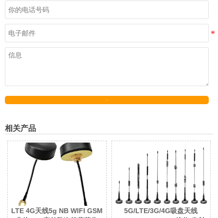
发送
相关产品
LTE 4G天线5g NB WIFI GSM
5G/LTE/3G/4G吸盘天线