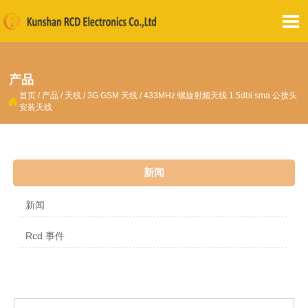

产品
首页
/
产品
/
天线
/
3G GSM 天线
/
433MHz 螺旋射频天线 1.5dbi sma 公接头

安装天线
新闻
新闻
Rcd 事件